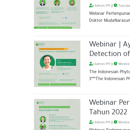
Admin PFI ||
Tuesday
Webinar Perhimpunan
Doktor MudaNarasumbe
Webinar | A
Detection o
Admin PFI ||
Wednes
The Indonesian Phyto
3***The Indonesian Ph
Webinar Per
Tahun 2022 
Admin PFI ||
Wednes