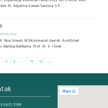
Fitopatologi Indonesia Tahun 2022 Seri 2Tema: Riset
r:Dr. Adyatma Irawan Santosa, S.P., .....
a
 04 Feb 2022
r. Rina Sriwati, M.SiKomisariat daerah: AcehEmail:
.id&nbsp;BaliNama: Prof. Dr. Ir. I Gede .....
5
6
...
11
12
›
ntak
19 0425 5588