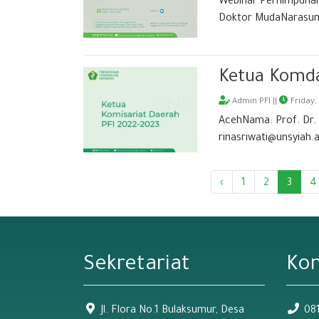
Webinar Perhimpunan 
Doktor MudaNarasumbe
Ketua Komd
Admin PFI ||
Friday,
AcehNama: Prof. Dr. I
rinasriwati@unsyiah.ac
‹
1
2
3
4
Sekretariat
Ko
Jl. Flora No.1 Bulaksumur, Desa
08